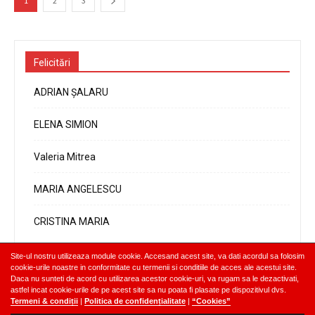
1
2
3
Felicitări
ADRIAN ȘALARU
ELENA SIMION
Valeria Mitrea
MARIA ANGELESCU
CRISTINA MARIA
Site-ul nostru utilizeaza module cookie. Accesand acest site, va dati acordul sa folosim
cookie-urile noastre in conformitate cu termenii si conditiile de acces ale acestui site.
Daca nu sunteti de acord cu utilizarea acestor cookie-uri, va rugam sa le dezactivati,
astfel incat cookie-urile de pe acest site sa nu poata fi plasate pe dispozitivul dvs.
Termeni & condiții
|
Politica de confidențialitate
|
“Cookies”