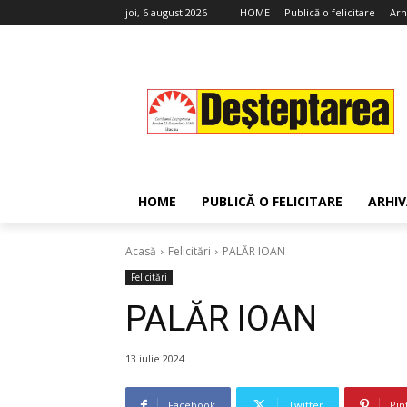
joi, 6 august 2026
HOME
Publică o felicitare
Arh
HOME
PUBLICĂ O FELICITARE
ARHI
Acasă
Felicitări
PALĂR IOAN
Felicitări
PALĂR IOAN
13 iulie 2024
Facebook
Twitter
Pin