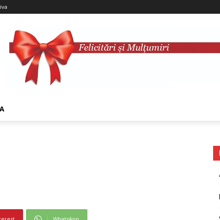
iva
VA
terest
WhatsApp