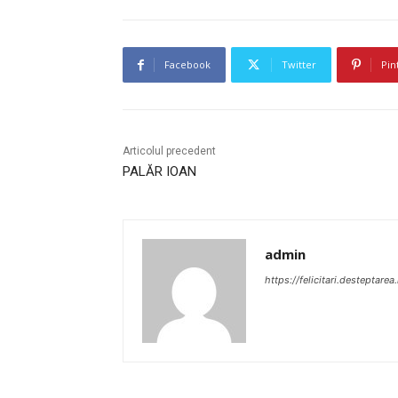
Facebook
Twitter
Pin
Articolul precedent
PALĂR IOAN
admin
https://felicitari.desteptarea