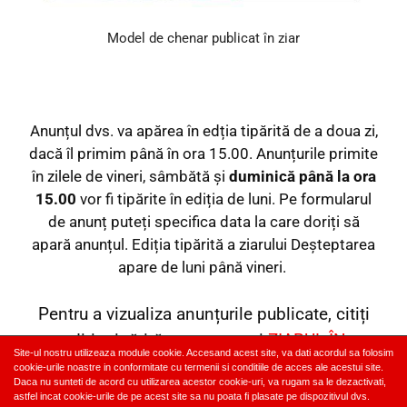
Model de chenar publicat în ziar
Anunțul dvs. va apărea în edția tipărită de a doua zi,
dacă îl primim până în ora 15.00. Anunțurile primite
în zilele de vineri, sâmbătă și
duminică până la ora
15.00
vor fi tipărite în ediția de luni. Pe formularul
de anunț puteți specifica data la care doriți să
apară anunțul. Ediția tipărită a ziarului Deșteptarea
apare de luni până vineri.
Pentru a vizualiza anunțurile publicate, citiți
ediția tipărită sau accesați
ZIARUL ÎN
Site-ul nostru utilizeaza module cookie. Accesand acest site, va dati acordul sa folosim
FORMAT DIGITAL
cookie-urile noastre in conformitate cu termenii si conditiile de acces ale acestui site.
Daca nu sunteti de acord cu utilizarea acestor cookie-uri, va rugam sa le dezactivati,
astfel incat cookie-urile de pe acest site sa nu poata fi plasate pe dispozitivul dvs.